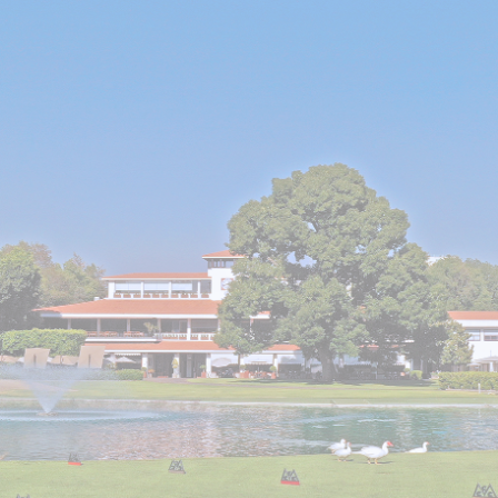
por la excelencia de los servicios que brinda, enfoc
ia social y el intercambio cultural, sustentando nuest
para asegurar la satisfacción de nuestros socios.
udad de México como el club de mayor prestigio por l
nguardia en el desarrollo de los deportes que aquí s
apacitación y crecimiento de nuestro personal, logra
d de nuestro personal, la satisfacción plena de nuest
CAMPO DE GOL