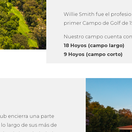
EXP
HORARIOS
Lunes a Domingo de 6:00 a 21:00 hrs.
In
Ac
Ár
Diseño Web por:
DWDF
A
Co
Av