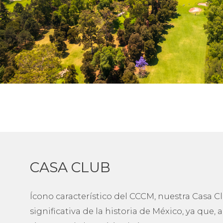
CLUB CAMPESTRE DE LA CIUDAD DE MÉXICO
Calzada de Tlalpan 1978
Col. Country Club
Alcaldía Coyoacán
México CDMX C.P. 04220
(55) 5484 2400