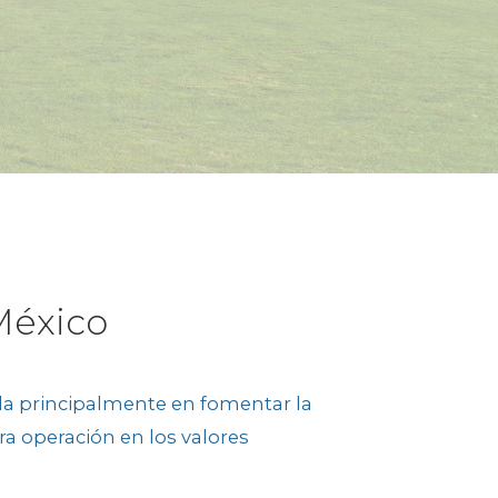
fundación del Club Campestre de la Ciudad de
olf es por sí mismo un atractivo natural para
, gracias a su cuidado césped y a la amplia
tas que lo rodean y embellecen.
onal de golf que realizó el trazado de nuestro
5 hoyos.
: