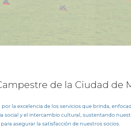
Propósito principal de la 
México, nuestro campo de g
la práctica de este deporte
variedad de árboles y plan
Willie Smith fue el profesi
primer Campo de Golf de 1
Nuestro campo cuenta con
18 Hoyos (campo largo)
9 Hoyos (campo corto)