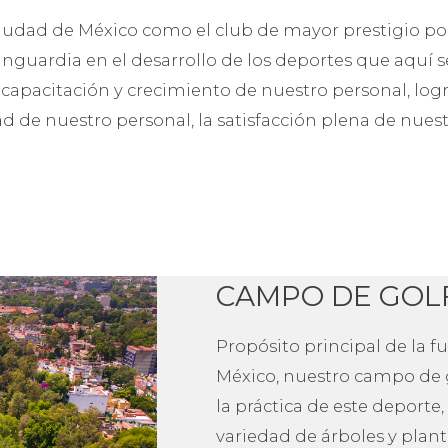
lub encierra una parte
a lo largo de sus más de
jes de la sociedad, el
. Aunado a esto, su diseño,
s, su propia historia.