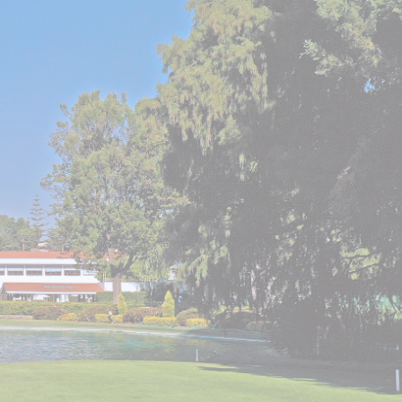
ada principalmente en fomentar la
ra operación en los valores
a excelencia de nuestros servicios,
e practican, brindando un trato
ndo, así, calidad en nuestra
ros actuales socios y la preferencia
F