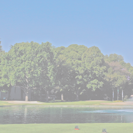
Somos una organización distinguida 
práctica deportiva, la sana convivenc
humanos y la responsabilidad social 
Mantener al Club Campestre de la Ci
innovando siempre para estar a la va
humano y amable, sustentado en la c
operación para asegurar la estabilida
de futuras generaciones de socios.