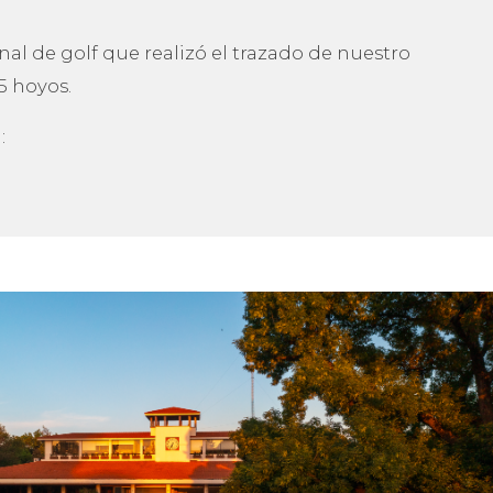
LORA CCCM
icio
erca de
eas
menidades
ntacto
iso de Privacidad
MIEMBROS CCCM